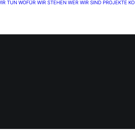
IR TUN
WOFÜR WIR STEHEN
WER WIR SIND
PROJEKTE
KO