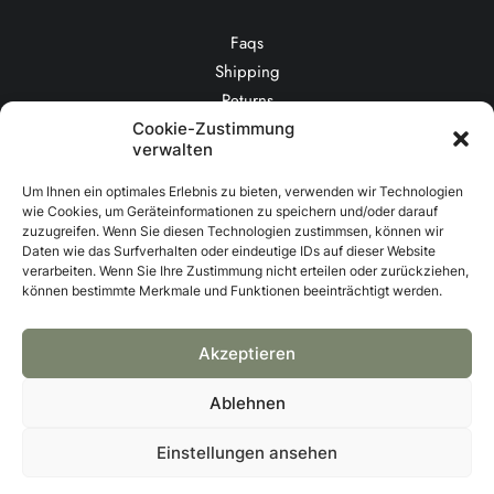
Faqs
Shipping
Returns
Terms
Cookie-Zustimmung
verwalten
Contact Us
Privacy
Um Ihnen ein optimales Erlebnis zu bieten, verwenden wir Technologien
wie Cookies, um Geräteinformationen zu speichern und/oder darauf
zuzugreifen. Wenn Sie diesen Technologien zustimmsen, können wir
CONTACT US
Daten wie das Surfverhalten oder eindeutige IDs auf dieser Website
verarbeiten. Wenn Sie Ihre Zustimmung nicht erteilen oder zurückziehen,
können bestimmte Merkmale und Funktionen beeinträchtigt werden.
help@yourwebsite.com
1-888-625-8064
Akzeptieren
1-888-912-8375
Ablehnen
Einstellungen ansehen