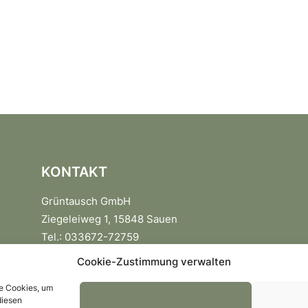
KONTAKT
Grüntausch GmbH
Ziegeleiweg 1, 15848 Sauen
Tel.: 033672-72759
Fax: 033672-72760
Cookie-Zustimmung verwalten
info@gruentausch.de
ie Cookies, um
diesen