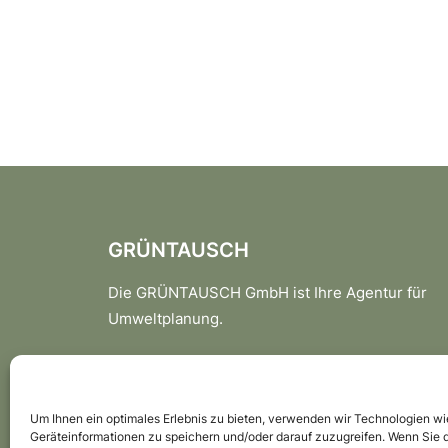
GRÜNTAUSCH
Die GRÜNTAUSCH GmbH ist Ihre Agentur für
Umweltplanung.
Ihr Partner für Kompensationsmaßnahmen,
Umweltbaubegleitung (UBÜ) und individuelle
ökologische Dienstleistungen.
Um Ihnen ein optimales Erlebnis zu bieten, verwenden wir Technologien w
Geräteinformationen zu speichern und/oder darauf zuzugreifen. Wenn Sie 