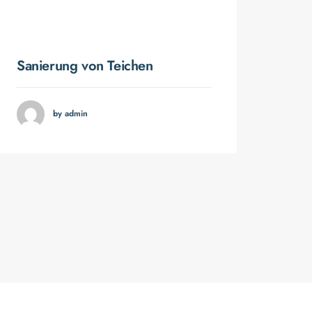
Sanierung von Teichen
Unt
Fle
by admin