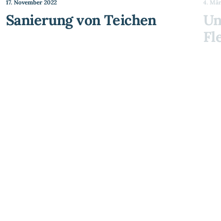
17. November 2022
4. Mä
Sanierung von Teichen
Un
Fl