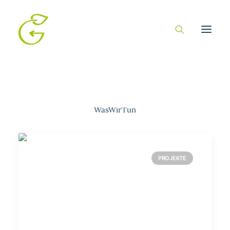
Show all
Projekte Startseite
Projekte
WasWirTun
PROJEKTE