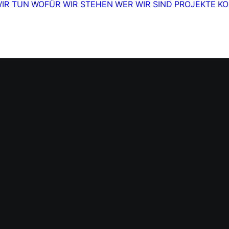
IR TUN
WOFÜR WIR STEHEN
WER WIR SIND
PROJEKTE
KO